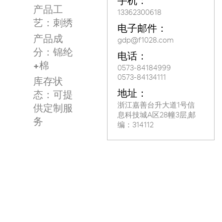
手机：
产品工
13362300618
艺：刺绣
电子邮件：
产品成
gdp@f1028.com
分：锦纶
电话：
+棉
0573-84184999
0573-84134111
库存状
地址：
态：可提
浙江嘉善台升大道1号信
供定制服
息科技城A区28幢3层,邮
务
编：314112